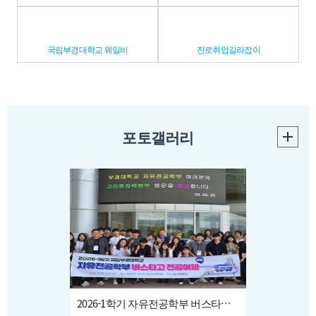
code=0300&key=20260519.99099005108[부산일
보]https://mobile.busan.com/view/newsunicollvill/view.php?
code=2026051915420810967
국립부경대학교 웨일비
진로취업길라잡이
포토갤러리
2026-1학기 자유전공학부 버스타고 전공여행(2차)(2026. 6. 25.)