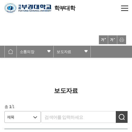
학부대학
소통의장
보도자료
보도자료
총
1
/1